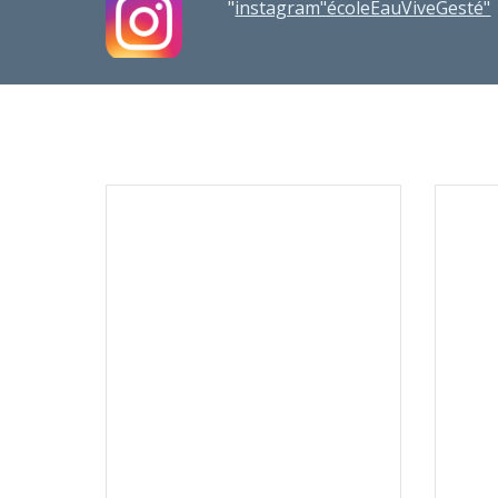
"
instagram"écoleEauViveGesté"