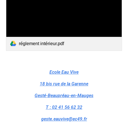
réglement intérieur.pdf
Ecole Eau Vive
18 bis rue de la Garenne
Gesté-Beaupréau-en-Mauges
T : 02 41 56 62 32
geste.eauvive@ec49.fr